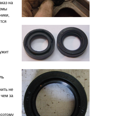
аказ на
ормы
ники,
ится
ужит
ль
нить не
 чем за
поэтому