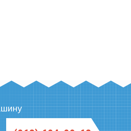
coupon for nordvpn
ашину