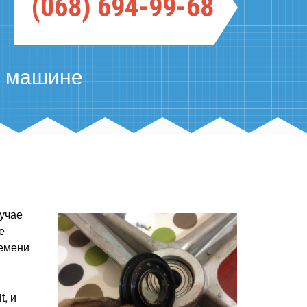
(068) 694-99-68
й машине
лучае
е
ремени
, и