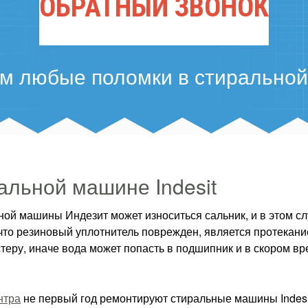
ОБРАТНЫЙ ЗВОНОК
м любые поломки в стирально
альной машине Indesit
ной машины Индезит может износиться сальник, и в этом с
 что резиновый уплотнитель поврежден, является протекани
стеру, иначе вода может попасть в подшипник и в скором в
нтра
не первый год ремонтируют стиральные машины Indesit