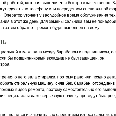
ой работой, которая выполняется быстро и качественно. З
огут сделать по телефону или посредством специальной ф
». Оператор уточнит у вас удобное время обслуживания тех
ания в этот же день. Для замены сальника вам не понадоб
 а затем обратно – ремонт будет выполнен на дому.
ль
ециальной втулке вала между барабаном и подшипником, сл
Если бы подшипниковый вкладыш не был защищен, он,
троя.
рения о него вала стиралки, поэтому рано или поздно дета
зобрать стиральную машину, сняв бак, барабан, отсоединив
сложных видов ремонта, поэтому самостоятельно его выпол
ши специалисты даже серьезную починку проведут быстрее,
ды не является исключительно следствием износа сальника, 