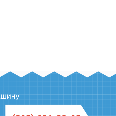
coupon for nordvpn
ашину