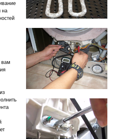
живание
 на
ностей
ю вам
ния
из
полнить
ента
й
ет