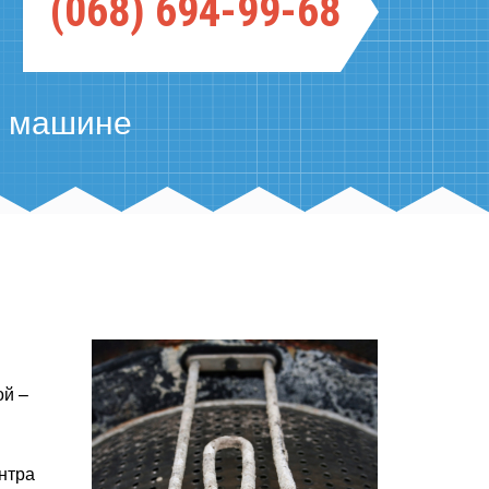
(068) 694-99-68
й машине
ой –
нтра