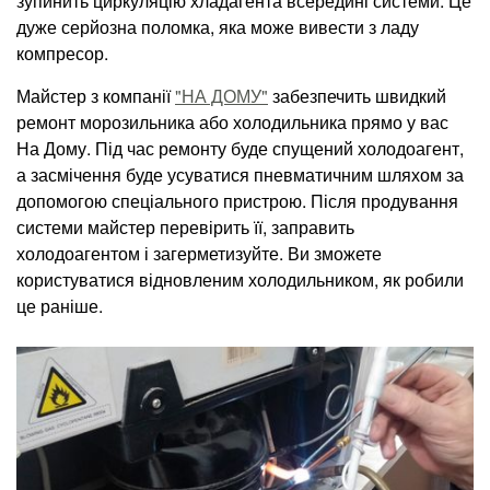
зупинить циркуляцію хладагента всередині системи. Це
дуже серйозна поломка, яка може вивести з ладу
компресор.
Майстер з компанії
"НА ДОМУ"
забезпечить швидкий
ремонт морозильника або холодильника прямо у вас
На Дому. Під час ремонту буде спущений холодоагент,
а засмічення буде усуватися пневматичним шляхом за
допомогою спеціального пристрою. Після продування
системи майстер перевірить її, заправить
холодоагентом і загерметизуйте. Ви зможете
користуватися відновленим холодильником, як робили
це раніше.