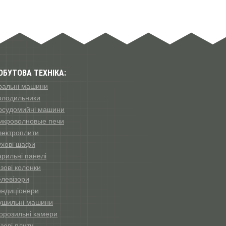
ОБУТОВА ТЕХНІКА:
ральні машини
олодильники
осудомийні машини
икроволновые печи
лектроплити
ухові шафи
арильні панелі
зові колонки
елевізори
ондиціонери
ушильні машини
орозильні камери
зові плити