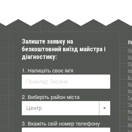
Залиште заявку на
П
безкоштовний виїзд майстра і
П
діагностику:
Х
П
1. Напишіть своє ім'я
М
Е
Д
В
2. Виберіть район міста
Га
Т
К
С
3. Вкажіть свій номер телефону
М
Га