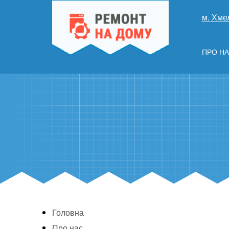
м. Хме
ПРО Н
Головна
Про нас