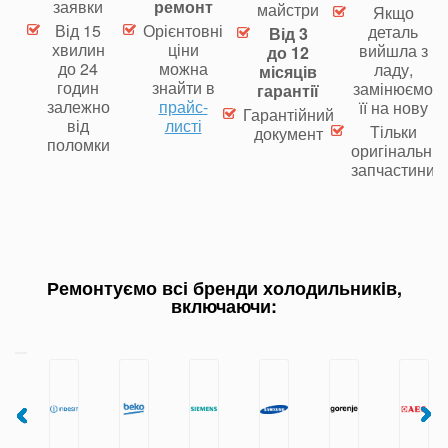
заявки
ремонт
майстри
Якщо
Від 15
Орієнтовні
деталь
Від 3
хвилин
ціни
вийшла з
до 12
до 24
можна
ладу,
місяців
годин
знайти в
замінюємо
гарантії
залежно
прайс-
її на нову
Гарантійний
від
листі
Тільки
документ
поломки
оригінальні
запчастини
Ремонтуємо всі бренди холодильникiв,
включаючи: