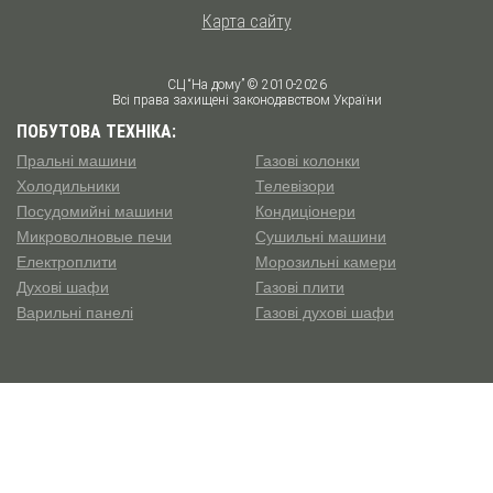
Карта сайту
СЦ “На дому” © 2010-2026
Всі права захищені законодавством України
ПОБУТОВА ТЕХНІКА:
Пральні машини
Газові колонки
Холодильники
Телевізори
Посудомийні машини
Кондиціонери
Микроволновые печи
Сушильні машини
Електроплити
Морозильні камери
Духові шафи
Газові плити
Варильні панелі
Газові духові шафи