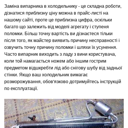
Заміна випарника в холодильнику - це складна роботи,
дізнатися приблизну ціну можна в прайс-листі на
нашому сайті, проте це приблизна цифра, оскільки
багато що залежить від моделі агрегату і ступеня
поломки. Більш точну вартість ви дізнаєтеся тільки
після того, як майстер виявить причину несправності і
озвучить точну причину поломки і шляхи їх усунення.
Часто випарник виходить з ладу з вини користувача,
коли той намагається ножем або іншим гострим
предметом відшкребти лід або снігову шубу від задньої
стінки. Якщо ваш холодильник вимагає
розморожування, обов'язково дотримуйтесь інструкцій
по експлуатації.