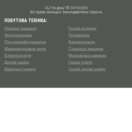
СЦ “На дому” © 2010-2026
Всі права захищені законодавством України
ПОБУТОВА ТЕХНІКА:
Пральні машини
Газові колонки
Холодильники
Телевізори
Посудомийні машини
Кондиціонери
Микроволновые печи
Сушильні машини
Електроплити
Морозильні камери
Духові шафи
Газові плити
Варильні панелі
Газові духові шафи