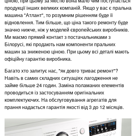
ціною, при цьому за якістю вона мало чим поступається
продукції інших великих компаній. Якщо у вас є пральна
машина "Атлант", то розумним рішенням буде її
відновлення. Тим більше, що ціна такого ремонту буде
значно нижче, ніж у моделей європейських виробників.
Ми маємо прямий контакт з постачальниками з
Білорусі, які продають нам компоненти пральних
машин за зниженою ціною. При цьому всі деталі мають
офіційну гарантію виробника.
Багато хто запитує нас, "як довго триває ремонт"?
Навіть в самих складних ситуаціях лагодження не
займе більше 24 годин. Заміна поламаних елементів
проводиться із застосуванням оригінальних
комплектуючих. На обслуговування агрегатів для
прання надається гарантія якості від 3 до 12 місяців.