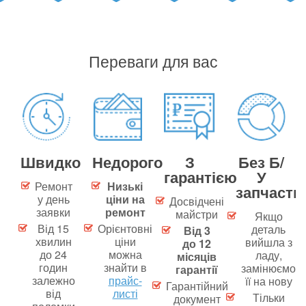
Переваги для вас
Швидко
Недорого
З
Без Б/
гарантією
У
Ремонт
Низькі
запчасти
у день
ціни на
Досвідчені
заявки
ремонт
майстри
Якщо
Від 15
Орієнтовні
деталь
Від 3
хвилин
ціни
вийшла з
до 12
до 24
можна
ладу,
місяців
годин
знайти в
замінюємо
гарантії
залежно
прайс-
її на нову
Гарантійний
від
листі
Тільки
документ