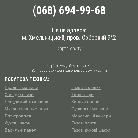
(068) 694-99-68
Наша адреса:
м. Хмельницький, пров. Соборний 9\2
Карта сайту
СЦ “На дому” © 2010-2026
Всі права захищені законодавством України
ПОБУТОВА ТЕХНІКА:
Пральні машини
Газові колонки
Холодильники
Телевізори
Посудомийні машини
Кондиціонери
Микроволновые печи
Сушильні машини
Електроплити
Морозильні камери
Духові шафи
Газові плити
Варильні панелі
Газові духові шафи