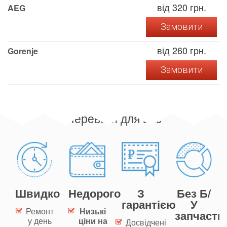
від 320 грн.
AEG
Замовити
від 260 грн.
Gorenje
Замовити
Переваги для вас
Швидко
Недорого
З
Без Б/
гарантією
У
Ремонт
Низькі
запчасти
у день
ціни на
Досвідчені