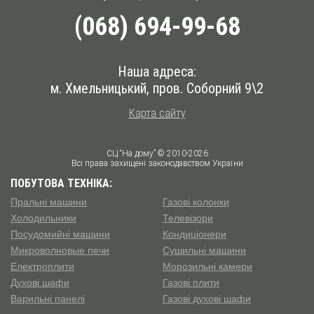
(068) 694-99-68
Наша адреса:
м. Хмельницький, пров. Соборний 9\2
Карта сайту
СЦ “На дому” © 2010-2026
Всі права захищені законодавством України
ПОБУТОВА ТЕХНІКА:
Пральні машини
Газові колонки
Холодильники
Телевізори
Посудомийні машини
Кондиціонери
Микроволновые печи
Сушильні машини
Електроплити
Морозильні камери
Духові шафи
Газові плити
Варильні панелі
Газові духові шафи