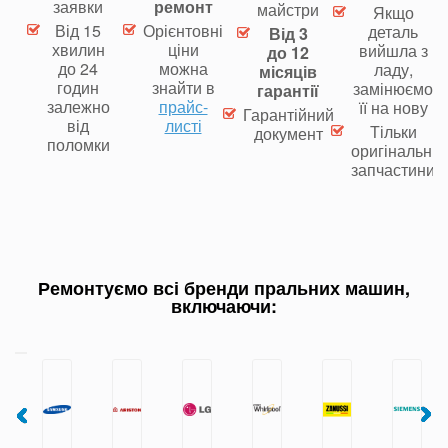
заявки
ремонт
майстри
Якщо
Від 15
Орієнтовні
деталь
Від 3
хвилин
ціни
вийшла з
до 12
до 24
можна
ладу,
місяців
годин
знайти в
замінюємо
гарантії
залежно
прайс-
її на нову
Гарантійний
від
листі
Тільки
документ
поломки
оригінальні
запчастини
Ремонтуємо всі бренди пральних машин,
включаючи: